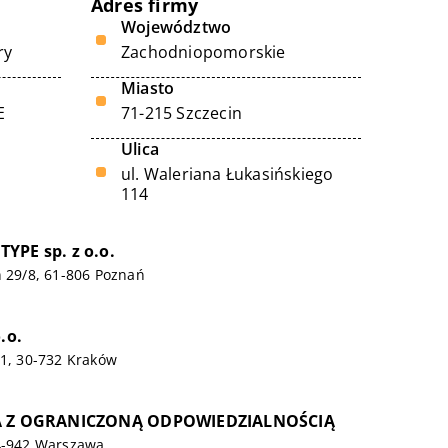
Adres firmy
Województwo
ry
Zachodniopomorskie
Miasto
E
71-215 Szczecin
Ulica
ul. Waleriana Łukasińskiego
114
YPE sp. z o.o.
n 29/8, 61-806 Poznań
.o.
21, 30-732 Kraków
KA Z OGRANICZONĄ ODPOWIEDZIALNOŚCIĄ
04-942 Warszawa