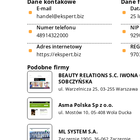
Dane kontakowe
Dane 
E-mail
Data
handel@ekspert.biz
25 
Numer telefonu
NIP
48914322000
929
Adres internetowy
RE
https://ekspert.biz
970
Podobne firmy
BEAUTY RELATIONS S.C. IWON
SOBCZYŃSKA
ul. Warzelnicza 25, 03-255 Warszawa
Asma Polska Sp z o.o.
ul. Mostów 10, 05-408 Wola Ducka
ML SYSTEM S.A.
Zaczernie 190G, 36-062 Zaczernie