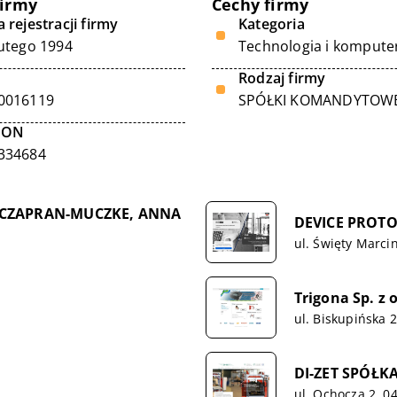
firmy
Cechy firmy
 rejestracji firmy
Kategoria
lutego 1994
Technologia i kompute
Rodzaj firmy
0016119
SPÓŁKI KOMANDYTOW
GON
334684
A CZAPRAN-MUCZKE, ANNA
DEVICE PROTOT
ul. Święty Marci
Trigona Sp. z o
ul. Biskupińska 
DI-ZET SPÓŁ
ul. Ochocza 2, 