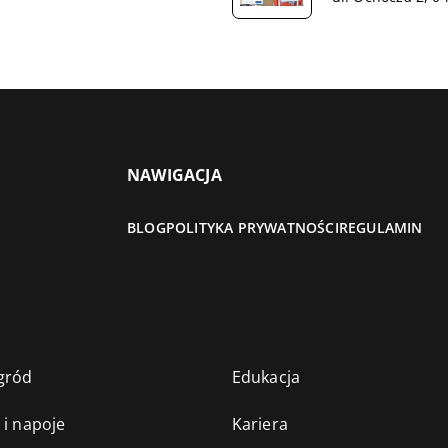
NAWIGACJA
BLOG
POLITYKA PRYWATNOŚCI
REGULAMIN
gród
Edukacja
 i napoje
Kariera