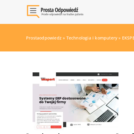
Prostaodpowiedz
»
Technologia i komputery
»
EKSP