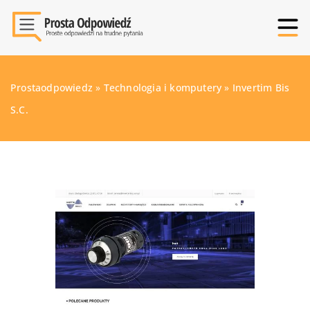
Prostaodpowiedz
»
Technologia i komputery
»
Invertim Bis
S.C.