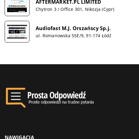
AFTERMARKET.PL LIMITED
Chytron 3 / Office 301, Nikozja (Cypr)
Audiofast M.J. Orszańscy Sp.j.
ul. Romanowska 55E/9, 91-174 Łódź
NAWIGACJA