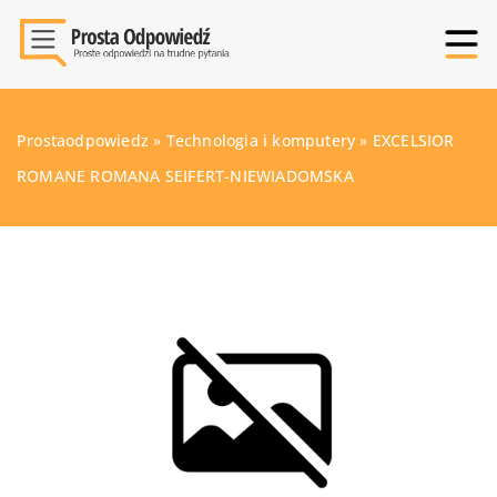
Prostaodpowiedz
»
Technologia i komputery
»
EXCELSIOR
ROMANE ROMANA SEIFERT-NIEWIADOMSKA