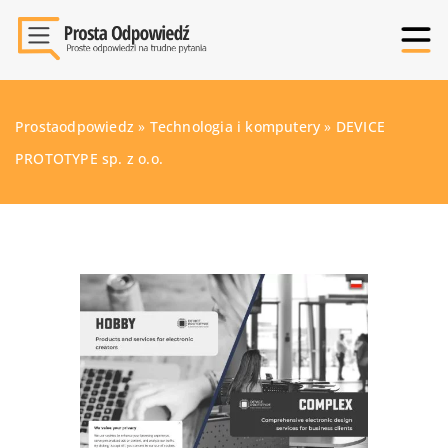
Prostaodpowiedz
»
Technologia i komputery
»
DEVICE
PROTOTYPE sp. z o.o.