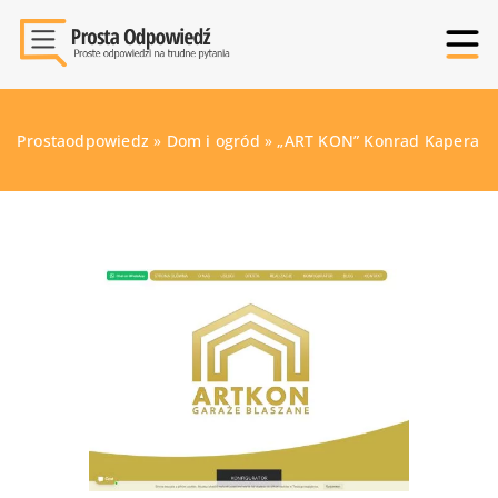
Prostaodpowiedz
»
Dom i ogród
»
„ART KON” Konrad Kapera