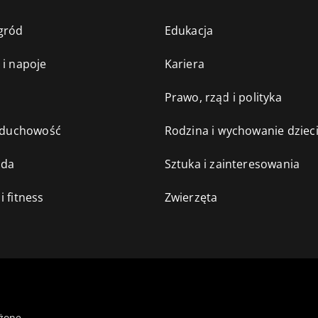
gród
Edukacja
 i napoje
Kariera
e
Prawo, rząd i polityka
i duchowość
Rodzina i wychowanie dziec
oda
Sztuka i zainteresowania
i fitness
Zwierzęta
żone.