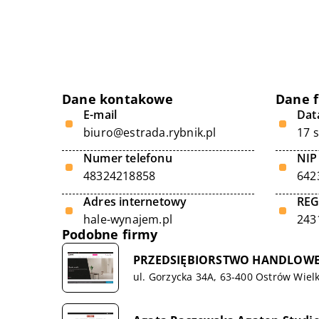
Dane kontakowe
Dane 
E-mail
Data
biuro@estrada.rybnik.pl
17 
Numer telefonu
NIP
48324218858
642
Adres internetowy
RE
hale-wynajem.pl
243
Podobne firmy
PRZEDSIĘBIORSTWO HANDLOWE „J
ul. Gorzycka 34A, 63-400 Ostrów Wiel