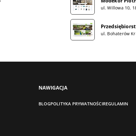
o
Modekor Piotr
ul. Willowa 10,
Przedsiębior
ul. Bohaterów K
NAWIGACJA
BLOG
POLITYKA PRYWATNOŚCI
REGULAMIN