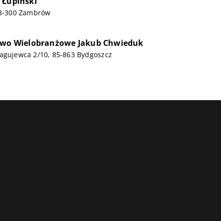
 Łupiński
 18-300 Zambrów
stwo Wielobranżowe Jakub Chwieduk
ragujewca 2/10, 85-863 Bydgoszcz