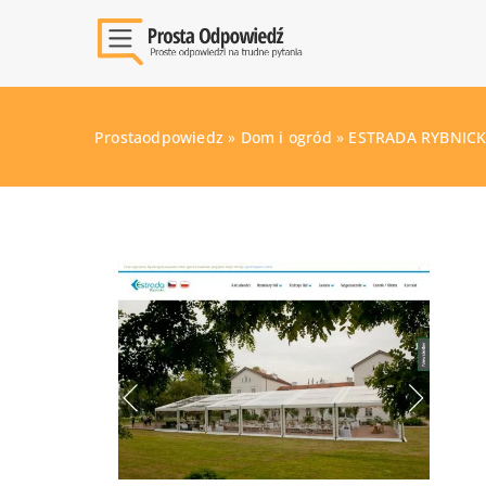
Prostaodpowiedz
»
Dom i ogród
»
ESTRADA RYBNICKA