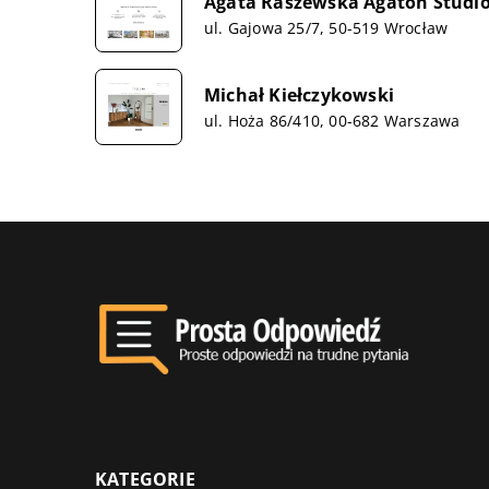
Agata Raszewska Agaton Studi
ul. Gajowa 25/7, 50-519 Wrocław
Michał Kiełczykowski
ul. Hoża 86/410, 00-682 Warszawa
KATEGORIE