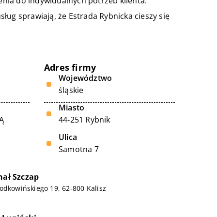
nia do indywidualnych potrzeb klienta.
ług sprawiają, że Estrada Rybnicka cieszy się
Adres firmy
Województwo
śląskie
Miasto
Ą
44-251 Rybnik
Ulica
Samotna 7
hał Szczap
odkowińskiego 19, 62-800 Kalisz