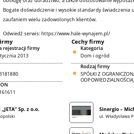
obsługę oraz doradztwo, a także dostosowanie wyposaże
Bogate doświadczenie i wysokie standardy świadczenia us
zaufaniem wielu zadowolonych klientów.
Odwiedź serwis:
https://www.hale-wynajem.pl/
firmy
Cechy firmy
 rejestracji firmy
Kategoria
stycznia 2013
Dom i ogród
Rodzaj firmy
3181880
SPÓŁKI Z OGRANICZON
ODPOWIEDZIALNOŚCIĄ
GON
161611
ETA” Sp. z o.o.
Sinergio – Mic
kopolski
ul. Władysława P