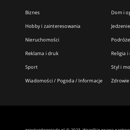
Biznes
Dom i o
Hobby i zainteresowania
Jedzenie
Nieruchomości
Podróż
Reklama i druk
Religia 
Sport
Styl i m
Wiadomości / Pogoda / Informacje
Zdrowie 
prostaodpowiedz.pl © 2023. Wszelkie prawa zastrze