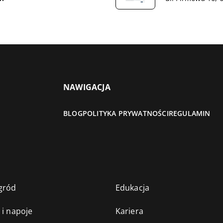
NAWIGACJA
BLOG
POLITYKA PRYWATNOŚCI
REGULAMIN
gród
Edukacja
 i napoje
Kariera