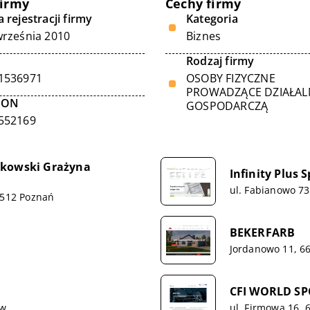
firmy
Cechy firmy
 rejestracji firmy
Kategoria
września 2010
Biznes
Rodzaj firmy
1536971
OSOBY FIZYCZNE
PROWADZĄCE DZIAŁA
GON
GOSPODARCZĄ
552169
tkowski Grażyna
Infinity Plus Sp
ul. Fabianowo 73
-512 Poznań
BEKERFARB
Jordanowo 11, 6
CFI WORLD S
ów
ul. Firmowa 16,