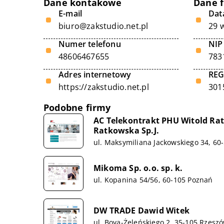
Dane kontakowe
Dane 
E-mail
Data
biuro@zakstudio.net.pl
29 
Numer telefonu
NIP
48606467655
783
Adres internetowy
RE
https://zakstudio.net.pl
301
Podobne firmy
AC Telekontrakt PHU Witold Ra
Ratkowska Sp.J.
ul. Maksymiliana Jackowskiego 34, 60
Mikoma Sp. o.o. sp. k.
ul. Kopanina 54/56, 60-105 Poznań
DW TRADE Dawid Witek
ul. Boya-Żeleńskiego 2, 35-105 Rzesz