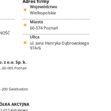
Adres firmy
Województwo
Wielkopolskie
Miasto
60-574 Poznań
LNOŚĆ
Ulica
ul. Jana Henryka Dąbrowskiego
97A/6
. z o.o. Sp. k.
, 60-005 Poznań
6-200 Świebodzin
PÓŁKA AKCYJNA
 62-023 Robakowo