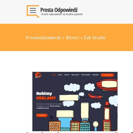
Prostaodpowiedz
»
Biznes
»
Żak Studio