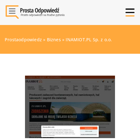
Prostaodpowiedz
»
Biznes
»
INAMIOT.PL Sp. z o.o.