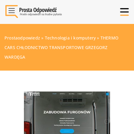
Prostaodpowiedz
»
Technologia i komputery
»
THERMO
CARS CHŁODNICTWO TRANSPORTOWE GRZEGORZ
WARDĘGA