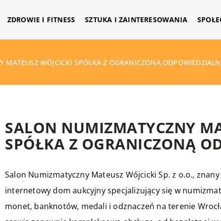
ZDROWIE I FITNESS
SZTUKA I ZAINTERESOWANIA
SPOŁE
 MATEUSZ WÓJCICKI SPÓŁKA Z OGRANICZONĄ ODPOWIEDZIALN
SALON NUMIZMATYCZNY MA
SPÓŁKA Z OGRANICZONĄ O
Salon Numizmatyczny Mateusz Wójcicki Sp. z o.o., znany
internetowy dom aukcyjny specjalizujący się w numizmat
monet, banknotów, medali i odznaczeń na terenie Wrocł