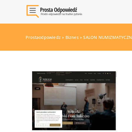
Prostaodpowiedz
»
Biznes
»
SALON NUMIZMATYCZNY