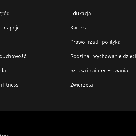
gród
Edukacja
 i napoje
Kariera
e
Prawo, rząd i polityka
i duchowość
Rodzina i wychowanie dziec
oda
Sztuka i zainteresowania
i fitness
Zwierzęta