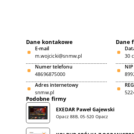
Dane kontakowe
Dane 
E-mail
Data
m.wojcicki@snmw.pl
30 
Numer telefonu
NIP
48696875000
899
Adres internetowy
RE
snmw.pl
522
Podobne firmy
EXEDAR Paweł Gajewski
Opacz 88B, 05-520 Opacz