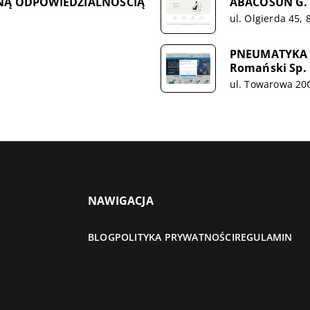
NĄ ODPOWIEDZIALNOŚCIĄ
ABACOSUN G. C
ul. Olgierda 45,
PNEUMATYKA 
Romański Sp. 
ul. Towarowa 20C
NAWIGACJA
BLOG
POLITYKA PRYWATNOŚCI
REGULAMIN