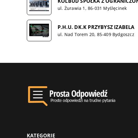
KOLBUD SPÓŁKA Z OGRANICZO
ul. Żurawia 1, 86-031 Myślęcinek
P.H.U. DK.K PRZYBYSZ IZABELA
ul. Nad Torem 20, 85-409 Bydgoszcz
KATEGORIE