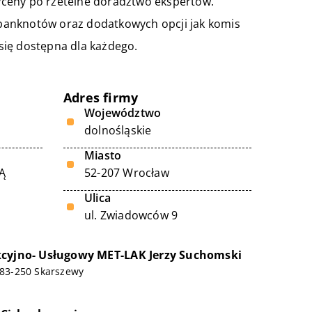
yceny po rzetelne doradztwo ekspertów.
i banknotów oraz dodatkowych opcji jak komis
się dostępna dla każdego.
Adres firmy
Województwo
dolnośląskie
Miasto
Ą
52-207 Wrocław
Ulica
ul. Zwiadowców 9
cyjno- Usługowy MET-LAK Jerzy Suchomski
, 83-250 Skarszewy