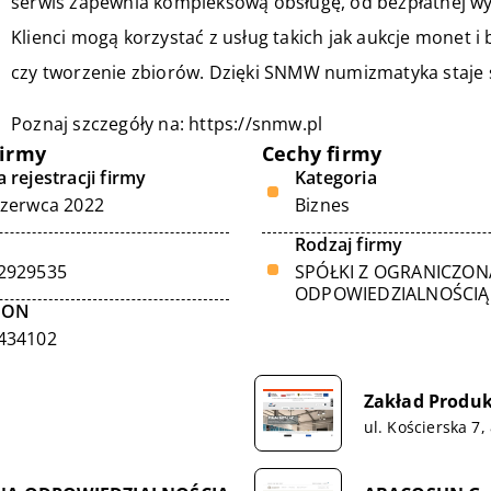
serwis zapewnia kompleksową obsługę, od bezpłatnej w
Klienci mogą korzystać z usług takich jak aukcje monet 
czy tworzenie zbiorów. Dzięki SNMW numizmatyka staje 
Poznaj szczegóły na:
https://snmw.pl
firmy
Cechy firmy
 rejestracji firmy
Kategoria
czerwca 2022
Biznes
Rodzaj firmy
2929535
SPÓŁKI Z OGRANICZON
ODPOWIEDZIALNOŚCIĄ
GON
434102
Zakład Produk
ul. Kościerska 7