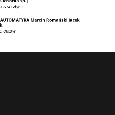
ichocka sp. j
 81-534 Gdynia
AUTOMATYKA Marcin Romański Jacek
k.
, Olsztyn