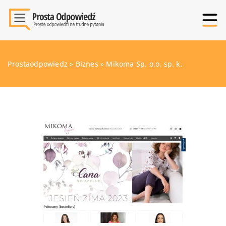
Prostaodpowiedz
»
Biznes
»
Mikoma Sp. o.o. sp. k.