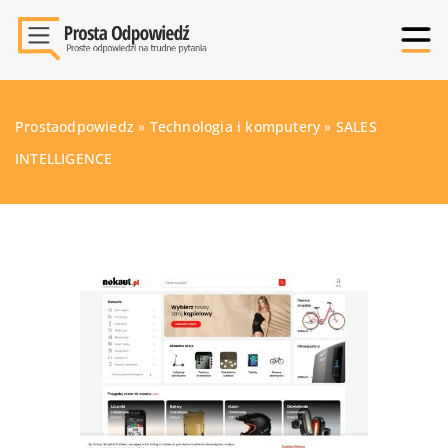
Prostaodpowiedz
»
Technologia i komputery
»
SALES
INTELLIGENCE