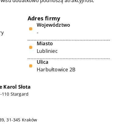
erwisu dodatkowo podnoszą atrakcyjność
Adres firmy
Województwo
ry
-
Miasto
Lubliniec
Ulica
Harbułtowice 2B
e Karol Słota
-110 Stargard
89, 31-345 Kraków