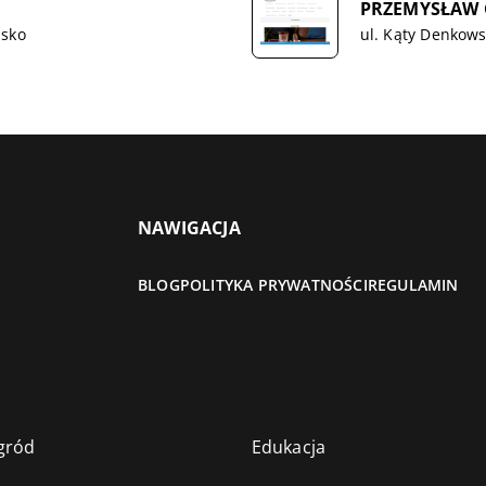
PRZEMYSŁAW 
usko
ul. Kąty Denkows
NAWIGACJA
BLOG
POLITYKA PRYWATNOŚCI
REGULAMIN
gród
Edukacja