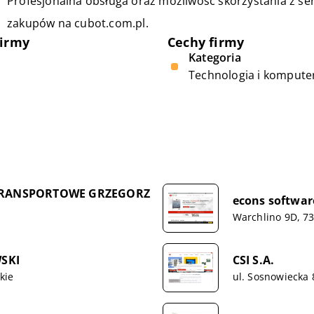
Profesjonalna obsługa oraz możliwość skorzystania z s
zakupów na
cubot
.com.pl.
firmy
Cechy firmy
Kategoria
Technologia i kompute
TRANSPORTOWE GRZEGORZ
econs softwar
Warchlino 9D, 73
SKI
CSI S.A.
kie
ul. Sosnowiecka 