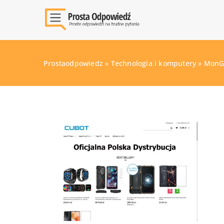
Prostaodpowiedz
»
Technologia i komputery
»
MonGa