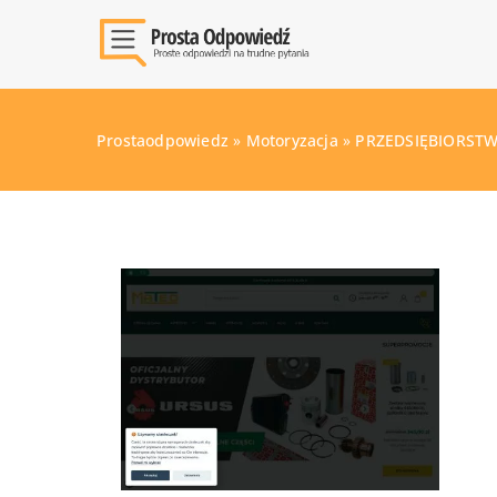
Prostaodpowiedz
»
Motoryzacja
»
PRZEDSIĘBIORSTW