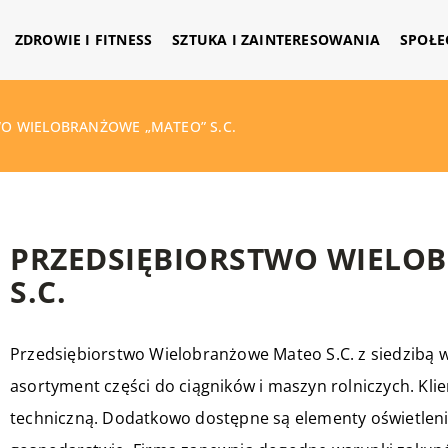
ZDROWIE I FITNESS
SZTUKA I ZAINTERESOWANIA
SPOŁE
O WIELOBRANŻOWE „MATEO” S.C.
PRZEDSIĘBIORSTWO WIELO
S.C.
Przedsiębiorstwo Wielobranżowe Mateo S.C. z siedzibą 
asortyment części do ciągników i maszyn rolniczych. Klien
techniczną. Dodatkowo dostępne są elementy oświetleni