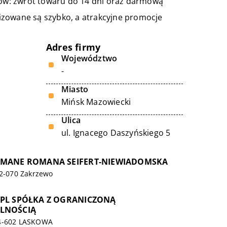
ów: zwrot towaru do 14 dni oraz darmową
izowane są szybko, a atrakcyjne promocje
Adres firmy
Województwo
-
Miasto
Mińsk Mazowiecki
Ulica
ul. Ignacego Daszyńskiego 5
OMANE ROMANA SEIFERT-NIEWIADOMSKA
62-070 Zakrzewo
.PL SPÓŁKA Z OGRANICZONĄ
LNOŚCIĄ
34-602 LASKOWA