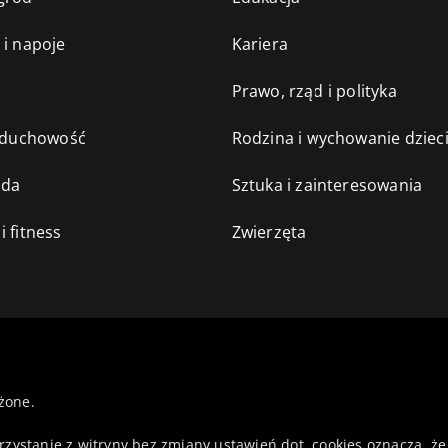
 i napoje
Kariera
e
Prawo, rząd i polityka
i duchowość
Rodzina i wychowanie dziec
oda
Sztuka i zainteresowania
i fitness
Zwierzęta
żone.
orzystanie z witryny bez zmiany ustawień dot. cookies oznacza,