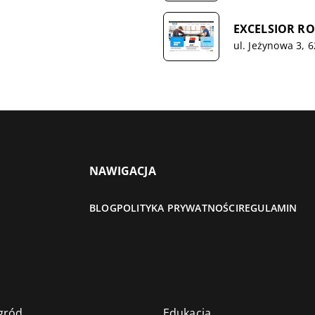
EXCELSIOR R
ul. Jeżynowa 3, 
NAWIGACJA
BLOG
POLITYKA PRYWATNOŚCI
REGULAMIN
gród
Edukacja