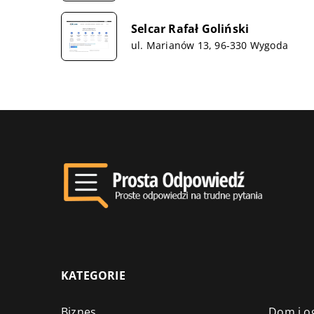
Selcar Rafał Goliński
ul. Marianów 13, 96-330 Wygoda
KATEGORIE
Biznes
Dom i o