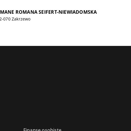
OMANE ROMANA SEIFERT-NIEWIADOMSKA
62-070 Zakrzewo
Finanse osobiste