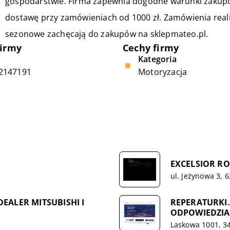
gospodarstwie. Firma zapewnia dogodne warunki zakup
dostawę przy zamówieniach od 1000 zł. Zamówienia real
sezonowe zachęcają do zakupów na
sklepmateo.pl
.
firmy
Cechy firmy
Kategoria
2147191
Motoryzacja
EXCELSIOR R
ul. Jeżynowa 3, 
ALER MITSUBISHI I
REPERATURKI
ODPOWIEDZIA
Laskowa 1001, 