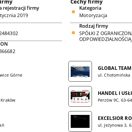
firmy
Cechy firmy
 rejestracji firmy
Kategoria
stycznia 2019
Motoryzacja
Rodzaj firmy
2484302
SPÓŁKI Z OGRANICZON
ODPOWIEDZIALNOŚCIĄ
GON
366682
GLOBAL TEAM
owice Górne
ul. Chotomińska
HANDEL I USŁ
9 Kraków
Perzów 9C, 63-6
EXCELSIOR R
nań
ul. Jeżynowa 3, 