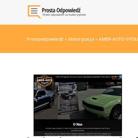
Prostaodpowiedz
»
Motoryzacja
»
AMER-AUTO SPÓŁ