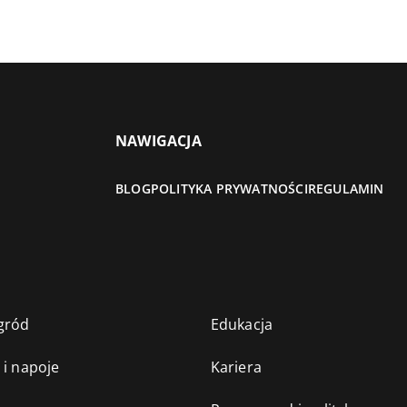
NAWIGACJA
BLOG
POLITYKA PRYWATNOŚCI
REGULAMIN
gród
Edukacja
 i napoje
Kariera