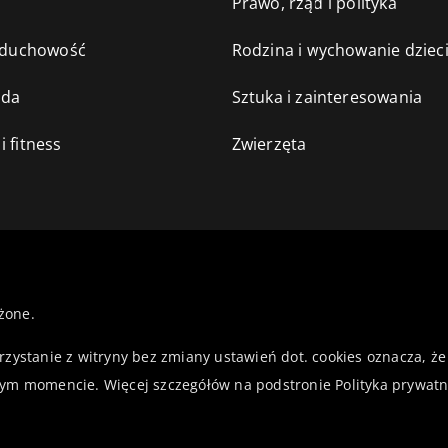
e
Prawo, rząd i polityka
i duchowość
Rodzina i wychowanie dziec
oda
Sztuka i zainteresowania
i fitness
Zwierzęta
żone.
orzystanie z witryny bez zmiany ustawień dot. cookies oznacza,
ym momencie. Więcej szczegółów na podstronie
Polityka prywatn