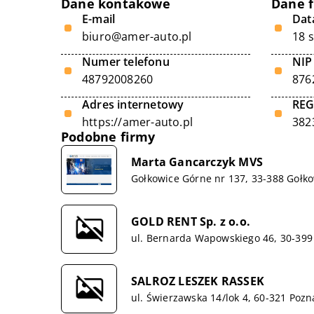
Dane kontakowe
Dane 
E-mail
Data
biuro@amer-auto.pl
18 
Numer telefonu
NIP
48792008260
876
Adres internetowy
RE
https://amer-auto.pl
382
Podobne firmy
Marta Gancarczyk MVS
Gołkowice Górne nr 137, 33-388 Gołk
GOLD RENT Sp. z o.o.
ul. Bernarda Wapowskiego 46, 30-39
SALROZ LESZEK RASSEK
ul. Świerzawska 14/lok 4, 60-321 Poz