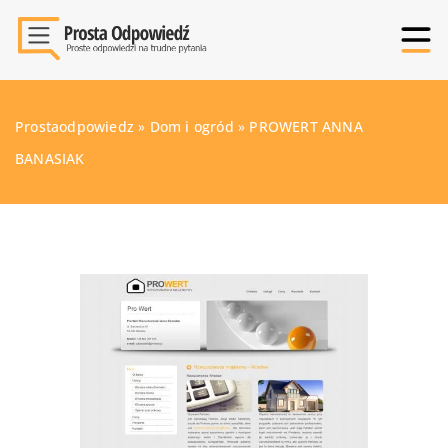
Prostaodpowiedz
»
Dom i ogród
»
PROWERT ANNA
BANASIAK