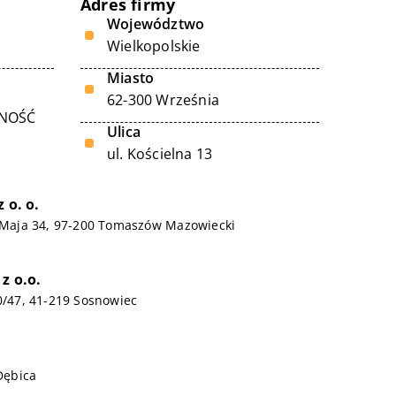
Adres firmy
Województwo
Wielkopolskie
Miasto
62-300 Września
LNOŚĆ
Ulica
ul. Kościelna 13
 o. o.
3 Maja 34, 97-200 Tomaszów Mazowiecki
z o.o.
20/47, 41-219 Sosnowiec
 Dębica