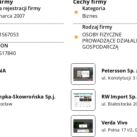
firmy
Cechy firmy
 rejestracji firmy
Kategoria
marca 2007
Biznes
Rodzaj firmy
1567053
OSOBY FIZYCZNE
PROWADZĄCE DZIAŁA
GON
GOSPODARCZĄ
517840
NA
Petersson Sp. z
ul. Konstytucji 
pka-Skowrońska Sp.j.
RW Import Sp. 
rocław
ul. Białostocka 
Verda Vivo
ul. Polna 17 I/2,