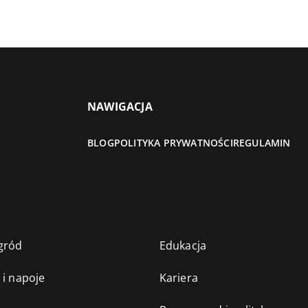
NAWIGACJA
BLOG
POLITYKA PRYWATNOŚCI
REGULAMIN
gród
Edukacja
 i napoje
Kariera