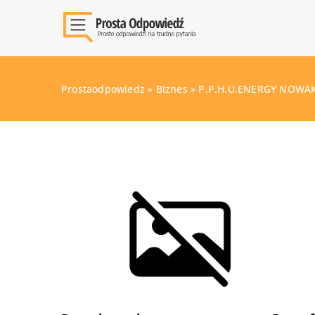
Prostaodpowiedz
»
Biznes
»
P.P.H.U.ENERGY NOW