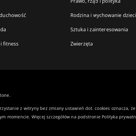
e
Prawo, rząd i polityka
i duchowość
Rodzina i wychowanie dziec
oda
Sztuka i zainteresowania
i fitness
Zwierzęta
żone.
orzystanie z witryny bez zmiany ustawień dot. cookies oznacza,
ym momencie. Więcej szczegółów na podstronie
Polityka prywatn