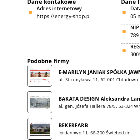
Dane kontakowe
Dane 
Adres internetowy
Data
https://energy-shop.pl
05 
NIP
789
RE
300
Podobne firmy
E-MARILYN JANIAK SPÓŁKA JAW
ul. Strumykowa 11, 62-001 Chludowo
BAKATA DESIGN Aleksandra Lam
al. gen. Józefa Hallera 78/5, 53-324 W
BEKERFARB
Jordanowo 11, 66-200 Świebodzin