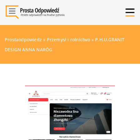
Prostaodpowiedz
»
Przemysł i rolnictwo
»
P.H.U.GRANIT
DESIGN ANNA NARÓG