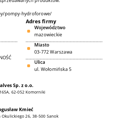
y sprzedawanych produktów.
mpy/pompy-hydroforowe/
Adres firmy
Województwo
mazowieckie
Miasto
03-772 Warszawa
LNOŚĆ
Ulica
ul. Wołomińska 5
lves Sp. z o.o.
165A, 62-052 Komorniki
ogusław Kmieć
a Okulickiego 26, 38-500 Sanok