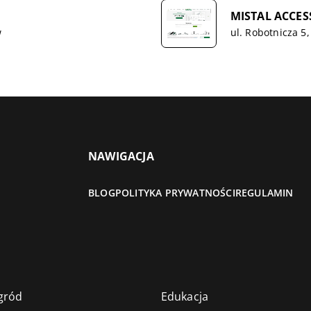
MISTAL ACCES
w
ul. Robotnicza 5
NAWIGACJA
BLOG
POLITYKA PRYWATNOŚCI
REGULAMIN
gród
Edukacja