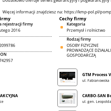
Dodatkowo oferuje serwis gwarancyjny i pogwarancyjn
Więcej informacji znajdziesz na:
https://kmp-pol.pl/po
firmy
Cechy firmy
 rejestracji firmy
Kategoria
lutego 2016
Przemysł i rolnictwo
Rodzaj firmy
2099786
OSOBY FIZYCZNE
PROWADZĄCE DZIAŁA
GON
GOSPODARCZĄ
742957
GTM Process Va
ul. Fabianowska 
 AKCYJNA
CARBO-SAN B
lce
ul. gen. Leopold