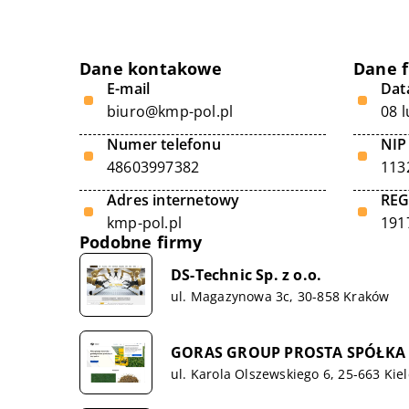
Dane kontakowe
Dane 
E-mail
Data
biuro@kmp-pol.pl
08 
Numer telefonu
NIP
48603997382
113
Adres internetowy
RE
kmp-pol.pl
191
Podobne firmy
DS-Technic Sp. z o.o.
ul. Magazynowa 3c, 30-858 Kraków
GORAS GROUP PROSTA SPÓŁKA
ul. Karola Olszewskiego 6, 25-663 Kie