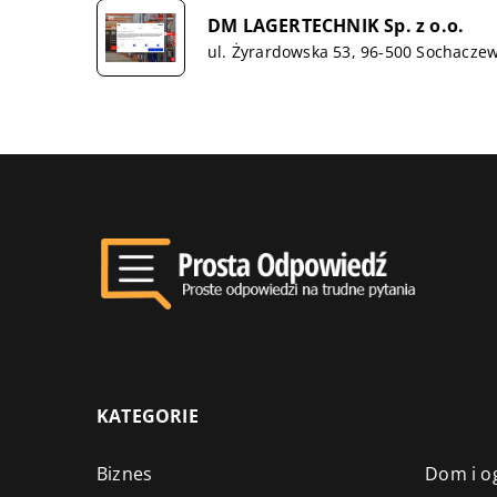
DM LAGERTECHNIK Sp. z o.o.
ul. Żyrardowska 53, 96-500 Sochacze
KATEGORIE
Biznes
Dom i o