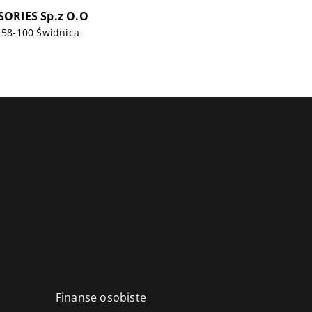
SORIES Sp.z O.O
, 58-100 Świdnica
Finanse osobiste