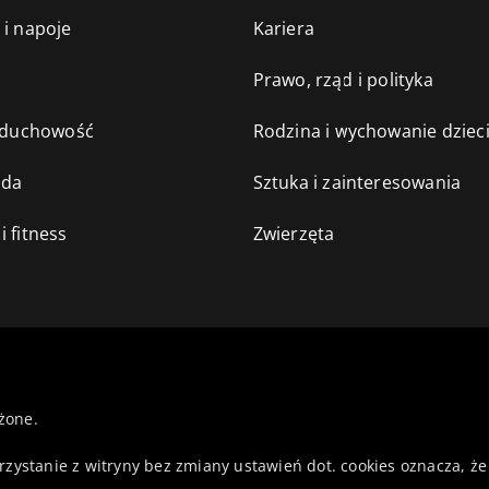
 i napoje
Kariera
e
Prawo, rząd i polityka
i duchowość
Rodzina i wychowanie dziec
oda
Sztuka i zainteresowania
i fitness
Zwierzęta
żone.
orzystanie z witryny bez zmiany ustawień dot. cookies oznacza,