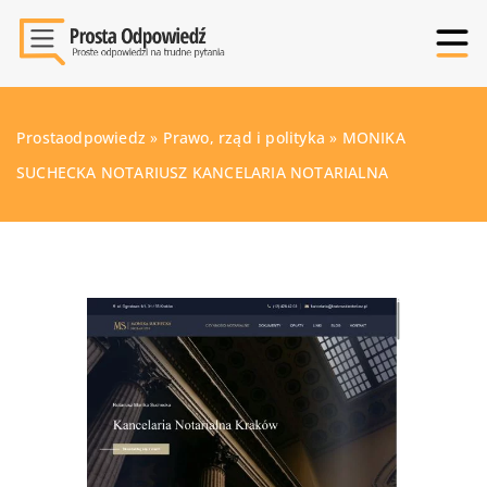
Prostaodpowiedz
»
Prawo, rząd i polityka
»
MONIKA
SUCHECKA NOTARIUSZ KANCELARIA NOTARIALNA