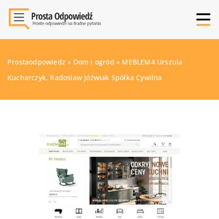
Prostaodpowiedz
»
Dom i ogród
»
MEBLEM4 Urszula
Kucharczyk, Radosław Jóźwiak Spółka Cywilna