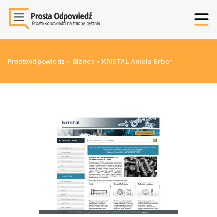
Prostaodpowiedz
»
Biznes
»
KRISTAL Aniela Erber