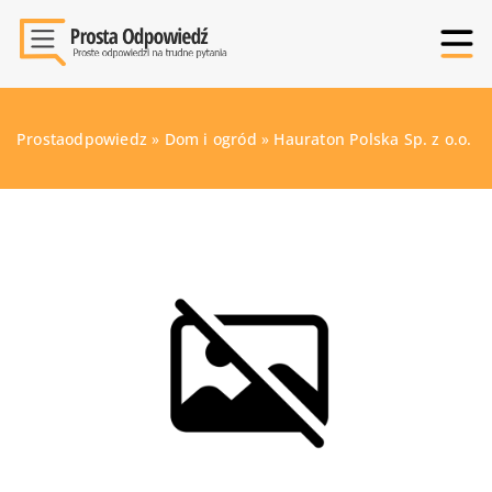
Prostaodpowiedz
»
Dom i ogród
»
Hauraton Polska Sp. z o.o.