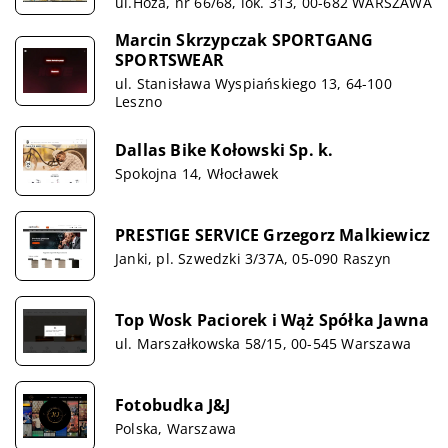
ul.Hoża, nr 66/68, lok. 313, 00-682 WARSZAWA
Marcin Skrzypczak SPORTGANG
SPORTSWEAR
ul. Stanisława Wyspiańskiego 13, 64-100
Leszno
Dallas Bike Kołowski Sp. k.
Spokojna 14, Włocławek
PRESTIGE SERVICE Grzegorz Malkiewicz
Janki, pl. Szwedzki 3/37A, 05-090 Raszyn
Top Wosk Paciorek i Wąż Spółka Jawna
ul. Marszałkowska 58/15, 00-545 Warszawa
Fotobudka J&J
Polska, Warszawa