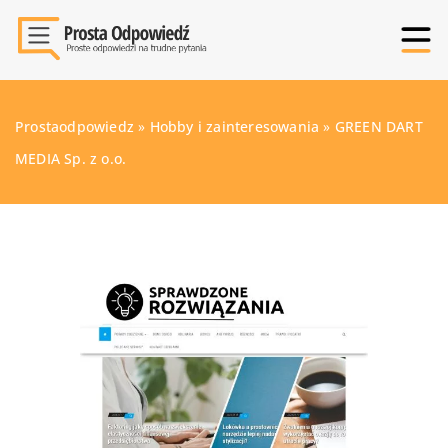
Prostaodpowiedz
»
Hobby i zainteresowania
»
GREEN DART
MEDIA Sp. z o.o.