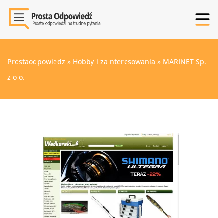
Prostaodpowiedz
»
Hobby i zainteresowania
»
MARINET Sp.
z o.o.