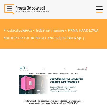
Prostaodpowiedz
»
Jedzenie i napoje
»
FIRMA HANDLOWA
ABC KRZYSZTOF BOBULA I ANDRZEJ BOBULA Sp. J.