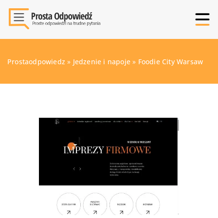
Prostaodpowiedz
»
Jedzenie i napoje
»
Foodie City Warsaw