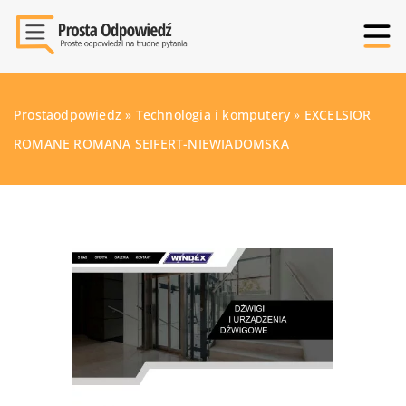
Prostaodpowiedz
»
Technologia i komputery
»
EXCELSIOR
ROMANE ROMANA SEIFERT-NIEWIADOMSKA