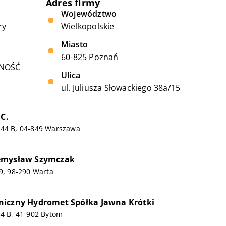
Adres firmy
Województwo
ry
Wielkopolskie
Miasto
60-825 Poznań
LNOŚĆ
Ulica
ul. Juliusza Słowackiego 38a/15
.C.
 44 B, 04-849 Warszawa
emysław Szymczak
39, 98-290 Warta
niczny Hydromet Spółka Jawna Krótki
34 B, 41-902 Bytom