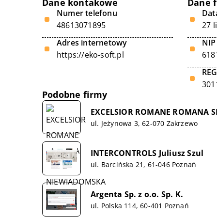
Dane kontakowe
Dane 
Numer telefonu
Data
48613071895
27 l
Adres internetowy
NIP
https://eko-soft.pl
618
RE
301
Podobne firmy
EXCELSIOR ROMANE ROMANA S
ul. Jeżynowa 3, 62-070 Zakrzewo
INTERCONTROLS Juliusz Szul
ul. Barcińska 21, 61-046 Poznań
Argenta Sp. z o.o. Sp. K.
ul. Polska 114, 60-401 Poznań