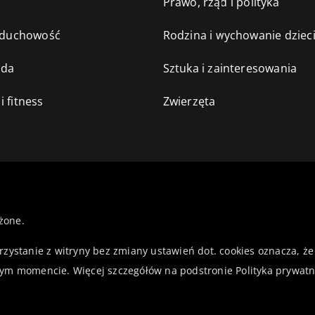
e
Prawo, rząd i polityka
i duchowość
Rodzina i wychowanie dziec
oda
Sztuka i zainteresowania
i fitness
Zwierzęta
żone.
orzystanie z witryny bez zmiany ustawień dot. cookies oznacza,
ym momencie. Więcej szczegółów na podstronie
Polityka prywatn