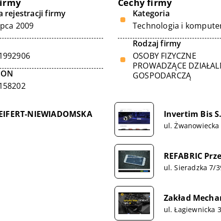
firmy
Cechy firmy
 rejestracji firmy
Kategoria
ipca 2009
Technologia i kompute
Rodzaj firmy
1992906
OSOBY FIZYCZNE
PROWADZĄCE DZIAŁA
GON
GOSPODARCZĄ
158202
EIFERT-NIEWIADOMSKA
Invertim Bis S
ul. Żwanowiecka
REFABRIC Prz
ul. Sieradzka 7/
Zakład Mecha
ul. Łagiewnicka 