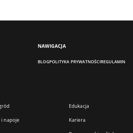
NAWIGACJA
BLOG
POLITYKA PRYWATNOŚCI
REGULAMIN
gród
Edukacja
 i napoje
Kariera