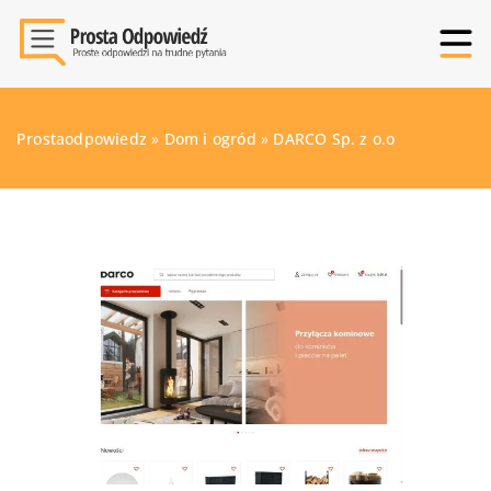
Prostaodpowiedz
»
Dom i ogród
»
DARCO Sp. z o.o