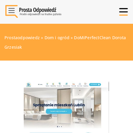
Prostaodpowiedz
»
Dom i ogród
»
DoMiPerfectClean Dorota
Grzesiak