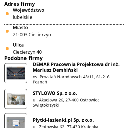
Adres firmy
Województwo
lubelskie
Miasto
21-003 Ciecierzyn
Ulica
Ciecierzyn 40
Podobne firmy
DEMAR Pracownia Projektowa dr inż.
Mariusz Dembiński
os. Powstań Narodowych 43/11, 61-216
Poznań
STYLOWO Sp. z o.o.
ul. Akacjowa 26, 27-400 Ostrowiec
Świętokrzyski
Plytki-lazienki.pl Sp. z o.o.
ul. Złotowska 62, 77-430 Krajenka