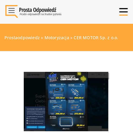
Prostaodpowiedz
»
Motoryzacja
»
CER MOTOR Sp. z o.o.