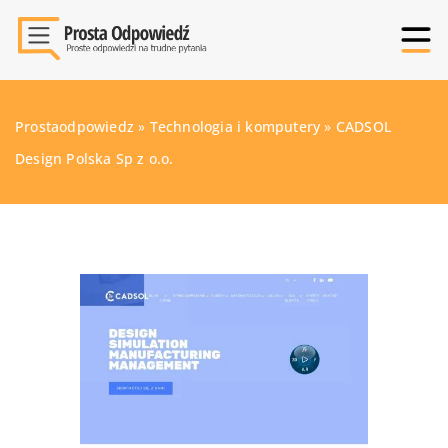
Prostaodpowiedz
»
Technologia i komputery
»
CADSOL
Design Polska Sp z o.o.