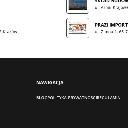
SKŁAD BUDOWLA
ul. Armii Krajow
PRAZI IMPORT 
52 Kraków
ul. Zimna 1, 65-
NAWIGACJA
BLOG
POLITYKA PRYWATNOŚCI
REGULAMIN