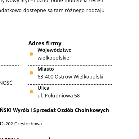
rmy Nowy Styl – różnorodne modele krzeseł i
 Dodatkowo dostępne są tam różnego rodzaju
Adres firmy
Województwo
wielkopolskie
Miasto
63-400 Ostrów Wielkopolski
LNOŚĆ
Ulica
ul. Południowa 58
ŃSKI Wyrób i Sprzedaż Ozdób Choinkowych
, 42-202 Częstochowa