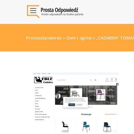
Prostaodpowiedz
»
Dom i ogród
»
„CADABRA” TOMA