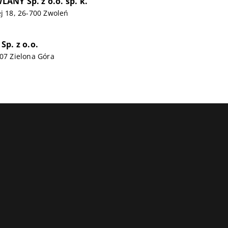
NY Sp. z o.o. sp. k.
ej 18, 26-700 Zwoleń
Sp. z o.o.
707 Zielona Góra