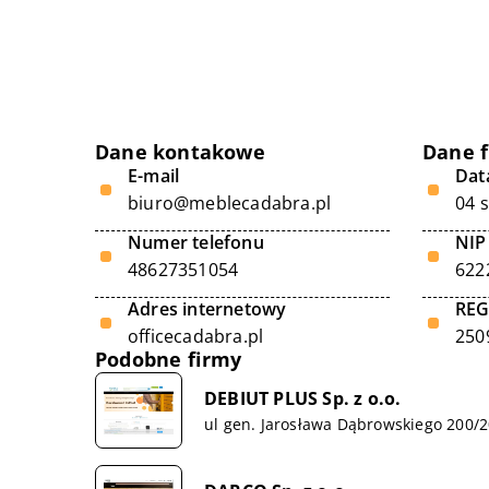
Dane kontakowe
Dane 
E-mail
Data
biuro@meblecadabra.pl
04 
Numer telefonu
NIP
48627351054
622
Adres internetowy
RE
officecadabra.pl
250
Podobne firmy
DEBIUT PLUS Sp. z o.o.
ul gen. Jarosława Dąbrowskiego 200/2