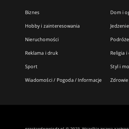
Biznes
Dom i o
Hobby i zainteresowania
Jedzenie
Nieruchomości
Podróż
Reklama i druk
Religia 
Sport
Styl i m
Wiadomości / Pogoda / Informacje
Zdrowie 
prostaodpowiedz.pl © 2023. Wszelkie prawa zastrze