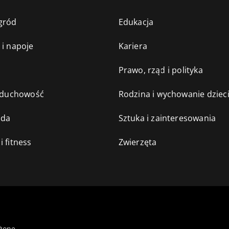
gród
Edukacja
 i napoje
Kariera
e
Prawo, rząd i polityka
i duchowość
Rodzina i wychowanie dziec
oda
Sztuka i zainteresowania
i fitness
Zwierzęta
żone.