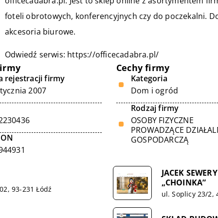
officecadabra.pl. Jest to sklep online z asortymentem fi
foteli obrotowych, konferencyjnych czy do poczekalni.
akcesoria biurowe.
Odwiedź serwis:
https://officecadabra.pl/
firmy
Cechy firmy
 rejestracji firmy
Kategoria
stycznia 2007
Dom i ogród
Rodzaj firmy
2230436
OSOBY FIZYCZNE
PROWADZĄCE DZIAŁA
GON
GOSPODARCZĄ
944931
JACEK SEWERY
„CHOINKA”
02, 93-231 Łódź
ul. Soplicy 23/2