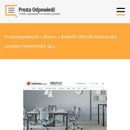
Prostaodpowiedz
»
Biznes
»
BAKATA DESIGN Aleksandra
Lampka-Skowrońska Sp.j.