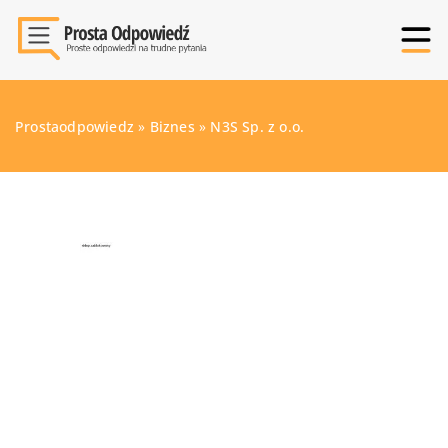
Prostaodpowiedz
»
Biznes
»
N3S Sp. z o.o.