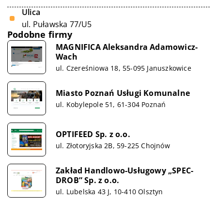
Ulica
ul. Puławska 77/U5
Podobne firmy
MAGNIFICA Aleksandra Adamowicz-
Wach
ul. Czereśniowa 18, 55-095 Januszkowice
Miasto Poznań Usługi Komunalne
ul. Kobylepole 51, 61-304 Poznań
OPTIFEED Sp. z o.o.
ul. Złotoryjska 2B, 59-225 Chojnów
Zakład Handlowo-Usługowy „SPEC-
DROB” Sp. z o.o.
ul. Lubelska 43 J, 10-410 Olsztyn