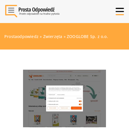
Prostaodpowiedz
»
Zwierzęta
»
ZOOGLOBE Sp. z o.o.