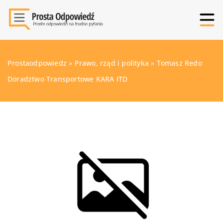
Prostaodpowiedz
»
Prawo, rząd i polityka
»
Tomasz Redo
Doradztwo Transportowe KARA ITD