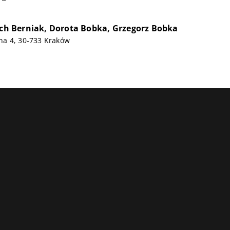
iech Berniak, Dorota Bobka, Grzegorz Bobka
a 4, 30-733 Kraków