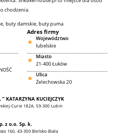
klienta. Sneakerhouse.pl to miejsce dla osób
o chodzenia.
ie, buty damskie, buty puma
Adres firmy
Województwo
lubelskie
Miasto
21-400 Łuków
LNOŚĆ
Ulica
Żelechowska 20
E. ” KATARZYNA KUCIEJCZYK
wskiej-Curie 182A, 59-300 Lubin
 z o.o. Sp. k.
ego 160, 43-300 Bielsko-Biała