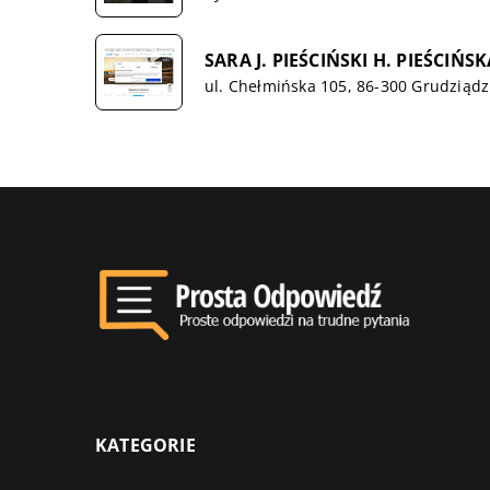
SARA J. PIEŚCIŃSKI H. PIEŚC
ul. Chełmińska 105, 86-300 Grudziądz
KATEGORIE