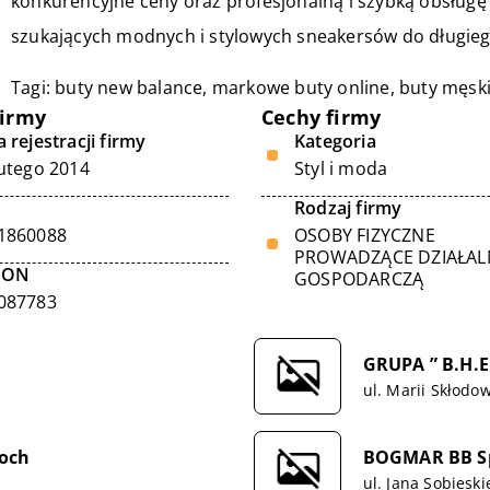
konkurencyjne ceny oraz profesjonalną i szybką obsługę 
szukających modnych i stylowych sneakersów do długieg
Tagi: buty new balance,
markowe buty online
, buty męsk
firmy
Cechy firmy
 rejestracji firmy
Kategoria
lutego 2014
Styl i moda
Rodzaj firmy
1860088
OSOBY FIZYCZNE
PROWADZĄCE DZIAŁA
GON
GOSPODARCZĄ
087783
GRUPA ” B.H.
ul. Marii Skłodo
loch
BOGMAR BB Sp.
ul. Jana Sobieski