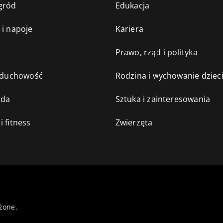
gród
Edukacja
 i napoje
Kariera
e
Prawo, rząd i polityka
i duchowość
Rodzina i wychowanie dziec
oda
Sztuka i zainteresowania
i fitness
Zwierzęta
żone.