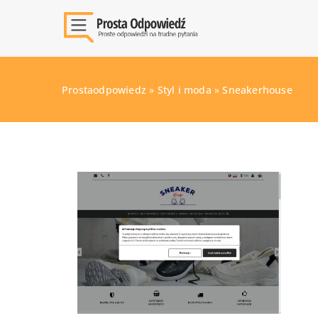
Prostaodpowiedz
»
Styl i moda
»
Sneakerhouse