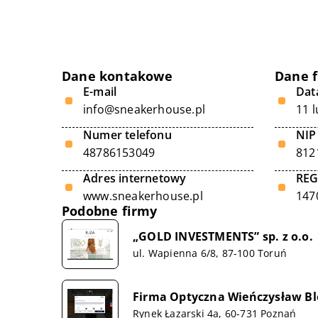
Dane kontakowe
Dane 
E-mail
Data
info@sneakerhouse.pl
11 
Numer telefonu
NIP
48786153049
812
Adres internetowy
RE
www.sneakerhouse.pl
147
Podobne firmy
„GOLD INVESTMENTS” sp. z o.o.
ul. Wapienna 6/8, 87-100 Toruń
Firma Optyczna Wieńczysław B
Rynek Łazarski 4a, 60-731 Poznań