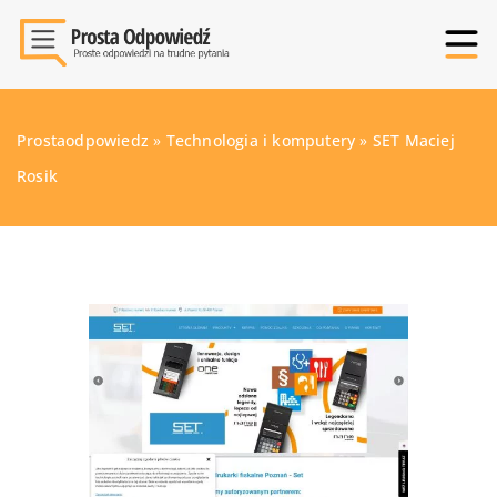
Prostaodpowiedz
»
Technologia i komputery
»
SET Maciej
Rosik