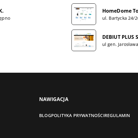
K.
HomeDome Tom
Kępno
ul. Bartycka 24/
DEBIUT PLUS Sp
ul gen. Jarosław
NAWIGACJA
BLOG
POLITYKA PRYWATNOŚCI
REGULAMIN