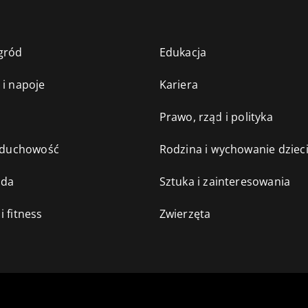
gród
Edukacja
 i napoje
Kariera
e
Prawo, rząd i polityka
i duchowość
Rodzina i wychowanie dziec
oda
Sztuka i zainteresowania
i fitness
Zwierzęta