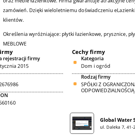
oraz meble łazienkowe. Firma gwarantuje atrakcyjne ceny
zamówień. Dzięki wieloletniemu doświadczeniu eLazienki
klientów.
Określenia wyróżniające: płytki łazienkowe, prysznice, pły
MEBLOWE
firmy
Cechy firmy
 rejestracji firmy
Kategoria
stycznia 2015
Dom i ogród
Rodzaj firmy
2676986
SPÓŁKI Z OGRANICZON
ODPOWIEDZIALNOŚCIĄ
GON
560160
Global Water S
ul. Daleka 7, 41