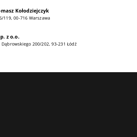
asz Kołodziejczyk
26/119, 00-716 Warszawa
. z o.o.
a Dąbrowskiego 200/202, 93-231 Łódź