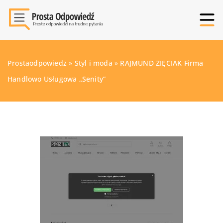
Prostaodpowiedz
»
Styl i moda
»
RAJMUND ZIĘCIAK Firma
Handlowo Usługowa „Senity”