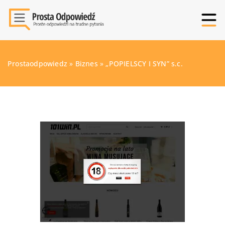
Prostaodpowiedz
»
Biznes
»
„POPIELSCY I SYN” s.c.