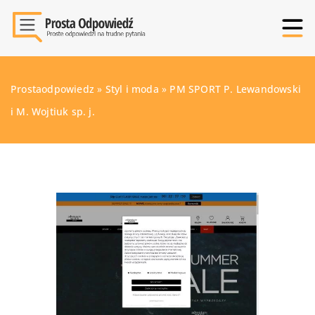
Prostaodpowiedz
»
Styl i moda
»
PM SPORT P. Lewandowski
i M. Wojtiuk sp. j.