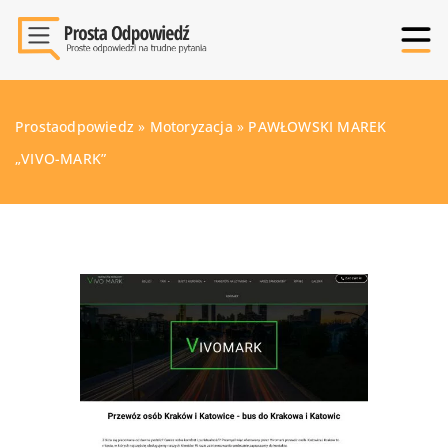
Prostaodpowiedz
»
Motoryzacja
»
PAWŁOWSKI MAREK
„VIVO-MARK”