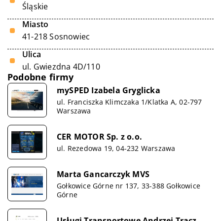
Śląskie
Miasto
41-218 Sosnowiec
Ulica
ul. Gwiezdna 4D/110
Podobne firmy
mySPED Izabela Gryglicka
ul. Franciszka Klimczaka 1/Klatka A, 02-797
Warszawa
CER MOTOR Sp. z o.o.
ul. Rezedowa 19, 04-232 Warszawa
Marta Gancarczyk MVS
Gołkowice Górne nr 137, 33-388 Gołkowice
Górne
Usługi Transportowe Andrzej Tracz