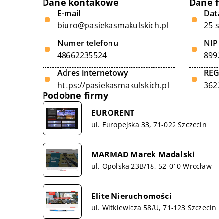
Dane kontakowe
Dane 
E-mail
Data
biuro@pasiekasmakulskich.pl
25 
Numer telefonu
NIP
48662235524
899
Adres internetowy
RE
https://pasiekasmakulskich.pl
362
Podobne firmy
EURORENT
ul. Europejska 33, 71-022 Szczecin
MARMAD Marek Madalski
ul. Opolska 23B/18, 52-010 Wrocław
Elite Nieruchomości
ul. Witkiewicza 58/U, 71-123 Szczecin