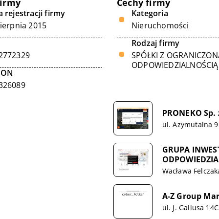
firmy
Cechy firmy
 rejestracji firmy
Kategoria
sierpnia 2015
Nieruchomości
Rodzaj firmy
2772329
SPÓŁKI Z OGRANICZON
ODPOWIEDZIALNOŚCIĄ
GON
326089
PRONEKO Sp. z
ul. Azymutalna 9
GRUPA INWES
ODPOWIEDZIA
Wacława Felczaka
A-Z Group Mar
ul. J. Gallusa 14