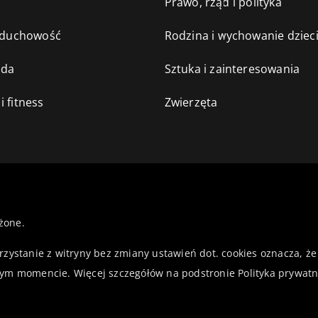
e
Prawo, rząd i polityka
i duchowość
Rodzina i wychowanie dziec
oda
Sztuka i zainteresowania
i fitness
Zwierzęta
żone.
orzystanie z witryny bez zmiany ustawień dot. cookies oznacza,
ym momencie. Więcej szczegółów na podstronie
Polityka prywatn