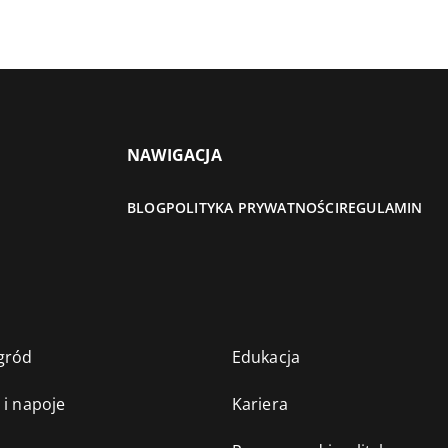
NAWIGACJA
BLOG
POLITYKA PRYWATNOŚCI
REGULAMIN
gród
Edukacja
 i napoje
Kariera