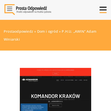
Prostaodpowiedz
»
Dom i ogród
»
P.H.U. „AWIN” Adam
Winiarski