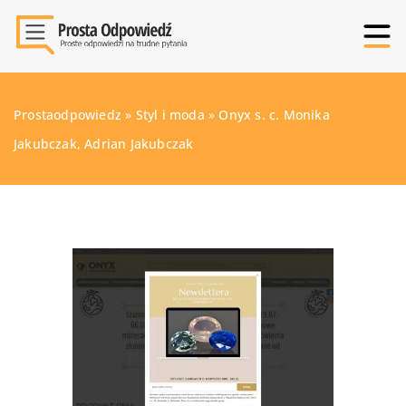
Prostaodpowiedz
»
Styl i moda
»
Onyx s. c. Monika
Jakubczak, Adrian Jakubczak