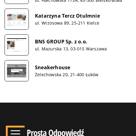
ul. Hałcnowska 173A, 43-300 Bielsko-Biała
Katarzyna Tercz Otulmnie
ul. Wrzosowa 89, 25-211 Kielce
BNS GROUP Sp. z o.o.
ul. Mazurska 13, 03-015 Warszawa
Sneakerhouse
Żelechowska 20, 21-400 Łuków