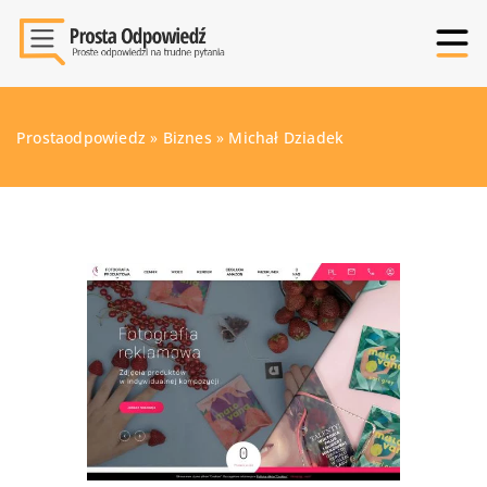
Prostaodpowiedz
»
Biznes
»
Michał Dziadek