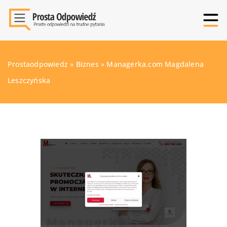
Prostaodpowiedz
»
Biznes
»
Managerka.com Magdalena
Leszczyńska